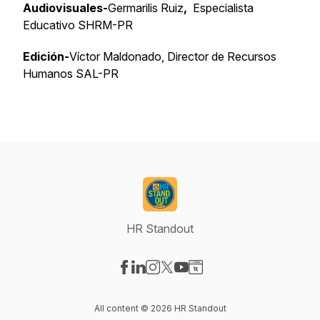
Audiovisuales-
Germarilis Ruiz
,
Especialista
Educativo SHRM-PR
Edición-
Víctor Maldonado, Director de Recursos
Humanos SAL-PR
HR Standout
Visit our Facebook page
Visit our LinkedIn page
Visit our Instagram page
Visit our X-com page
Visit our YouTube page
Visit our Website page
All content © 2026 HR Standout