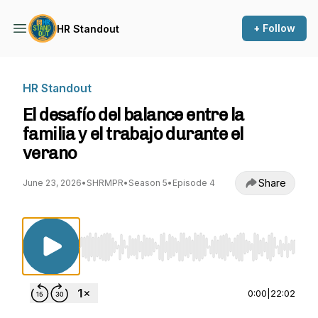
+ Follow
HR Standout
HR Standout
El desafío del balance entre la
familia y el trabajo durante el
verano
Share
June 23, 2026
•
SHRMPR
•
Season 5
•
Episode 4
Use Left/Right to seek, Home/End to jump to st
0:00
|
22:02